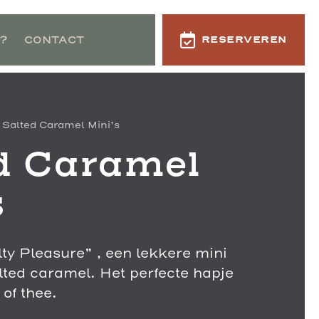
?
CONTACT
RESERVEREN
 Salted Caramel Mini’s
d Caramel
s
ty Pleasure” , een lekkere mini
alted caramel. Het perfecte hapje
 of thee.