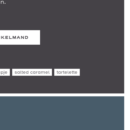
en.
INKELMAND
pje
salted caramel
tartelette