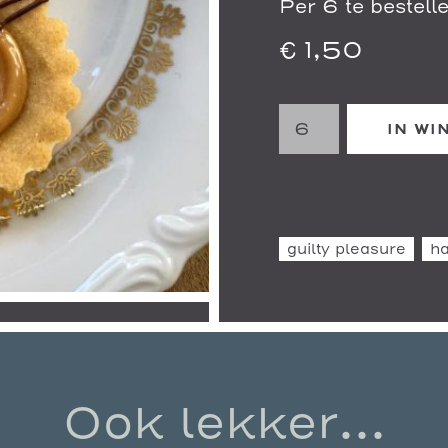
Per 6 te bestell
€
1,50
Salted
IN W
Caramel
Mini's
aantal
guilty pleasure
ha
Ook lekker...