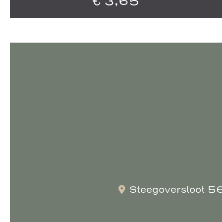
€
3,65
Steegoversloot 5