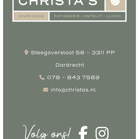
Steegoversloot 56 - 3311 PP
Dordrecht
078 - 843 7589
info@christas.nl
Volg ons!