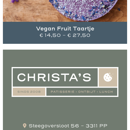
Vegan Fruit Taartje
Prijsklasse:
€
14,50
-
€
27,50
€ 14,50
tot
€ 27,50
Steegoversloot 56 - 3311 PP