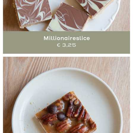
Millionaireslice
€
3,25