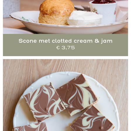
Scone met clotted cream & jam
€
3,75