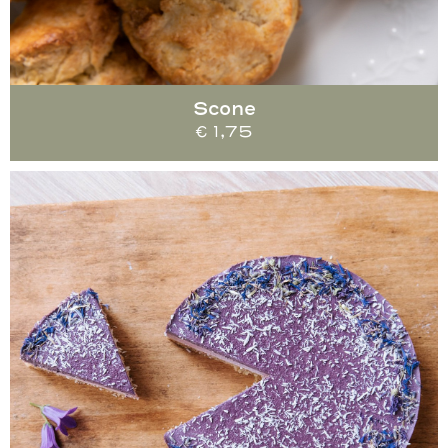
Scone
€
1,75