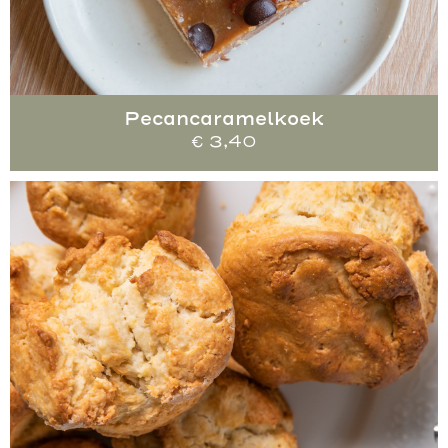
Pecancaramelkoek
€
3,40