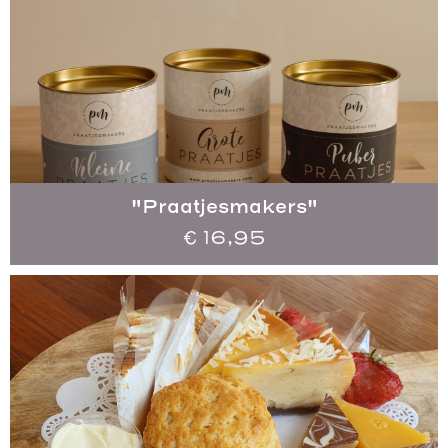
"Praatjesmakers"
€
16,95