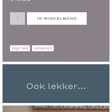
Kids
IN WINKELMAND
High
Tea
aantal
high tea
kinderen
Ook lekker...