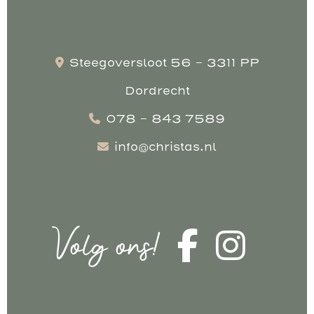
Steegoversloot 56 - 3311 PP
Dordrecht
078 - 843 7589
info@christas.nl
Volg ons!